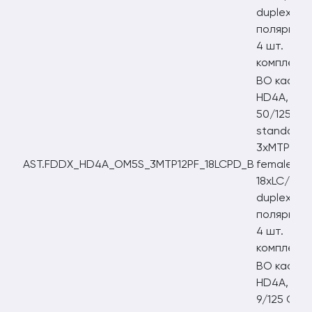
duplex,
полярност
4 шт.
комплект
ВО кассе
HD4A, OM
50/125
standart,
3xMTP12/
AST.FDDX_HD4A_OM5S_3MTP12PF_18LCPD_B
female,
18xLC/PC
duplex,
полярност
4 шт.
комплект
ВО кассе
HD4A, OS
9/125 G657