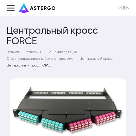
RU
EN
Центральный кросс
FORCE
од
Главная
Решения
Решения для ЦОД
Структурированная кабельная система
Центральный кросс
ые платформы для учебных классов
Центральный кросс FORCE
ические комплексы фотовидеофиксации