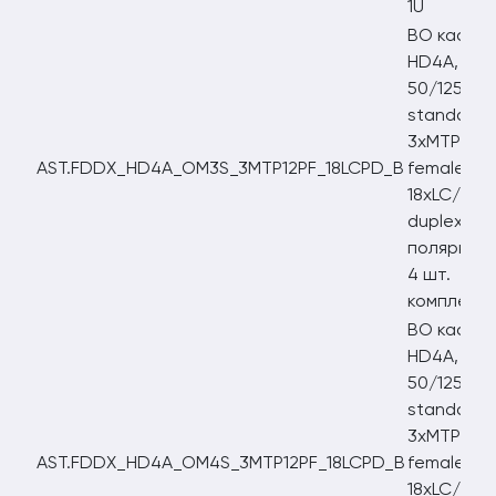
1U
ВО кассе
HD4A, OM
50/125
standart,
3xMTP12/
AST.FDDX_HD4A_OM3S_3MTP12PF_18LCPD_B
female,
18xLC/PC
duplex,
полярност
4 шт.
комплект
ВО кассе
HD4A, OM
50/125
standart,
3xMTP12/
AST.FDDX_HD4A_OM4S_3MTP12PF_18LCPD_B
female,
18xLC/PC