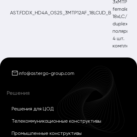
3xMTP12/
female,
AST.FDDX_HD4A_OS2S_3MTP12AF_18LCUD_B
18xLC/UPC
duplex,
полярност
4 шт.
комплект
mail
info@astergo-group.com
Решения
Решения для ЦОД
Телекоммуникационные конструктивы
Промышленные конструктивы