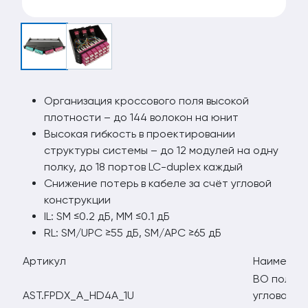
Организация кроссового поля высокой
плотности – до 144 волокон на юнит
Высокая гибкость в проектировании
структуры системы – до 12 модулей на одну
полку, до 18 портов LC-duplex каждый
Снижение потерь в кабеле за счёт угловой
конструкции
IL: SM ≤0.2 дБ, MM ≤0.1 дБ
RL: SM/UPC ≥55 дБ, SM/APC ≥65 дБ
Артикул
Наименов
ВО полка 
AST.FPDX_A_HD4A_1U
угловая, H